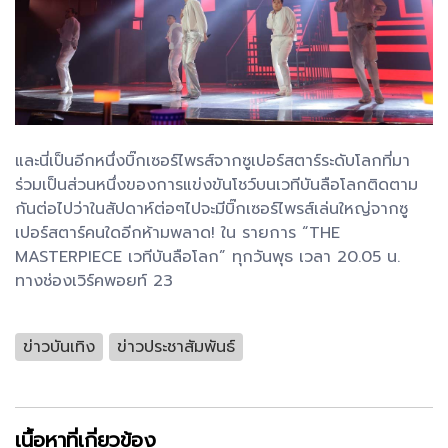
และนี่เป็นอีกหนึ่งบิ๊กเซอร์ไพรส์จากซูเปอร์สตาร์ระดับโลกที่มา
ร่วมเป็นส่วนหนึ่งของการแข่งขันโชว์บนเวทีบันลือโลกติดตาม
กันต่อไปว่าในสัปดาห์ต่อๆไปจะมีบิ๊กเซอร์ไพรส์เล่นใหญ่จากซู
เปอร์สตาร์คนใดอีกห้ามพลาด! ใน รายการ “THE
MASTERPIECE เวทีบันลือโลก” ทุกวันพุธ เวลา 20.05 น.
ทางช่องเวิร์คพอยท์ 23
ข่าวบันเทิง
ข่าวประชาสัมพันธ์
เนื้อหาที่เกี่ยวข้อง