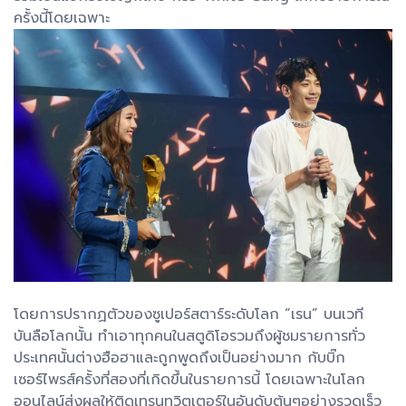
ครั้งนี้โดยเฉพาะ
โดยการปรากฏตัวของซูเปอร์สตาร์ระดับโลก “เรน” บนเวที
บันลือโลกนั้น ทำเอาทุกคนในสตูดิโอรวมถึงผู้ชมรายการทั่ว
ประเทศนั้นต่างฮือฮาและถูกพูดถึงเป็นอย่างมาก กับบิ๊ก
เซอร์ไพรส์ครั้งที่สองที่เกิดขึ้นในรายการนี้ โดยเฉพาะในโลก
ออนไลน์ส่งผลให้ติดเทรนทวิตเตอร์ในอันดับต้นๆอย่างรวดเร็ว