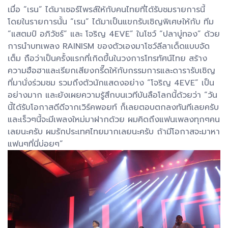
เมื่อ “เรน” ได้มาเซอร์ไพรส์ให้กับคนไทยที่ได้รับชมรายการนี้
โดยในรายการนั้น “เรน” ได้มาเป็นแขกรับเชิญพิเศษให้กับ ทีม
“แสตมป์ อภิวัชร์” และ โจริญ 4EVE” ในโชว์ “ปลาบู่ทอง” ด้วย
การนำบทเพลง RAINISM ของตัวเองมาโชว์ลีลาเด็ดแบบจัด
เต็ม ถือว่าเป็นครั้งแรกที่เกิดขึ้นในวงการโทรทัศน์ไทย สร้าง
ความฮือฮาและเรียกเสียงกรี๊ดให้กับกรรมการและดารารับเชิญ
ที่มานั่งร่วมชม รวมถึงตัวนักแสดงอย่าง “โจริญ 4EVE” เป็น
อย่างมาก และยังเผยความรู้สึกบนเวทีบันลือโลกนี้ด้วยว่า “วัน
นี้ได้รับโอกาสดีดีจากเวิร์คพอยท์ ก็เลยตอบตกลงทันทีเลยครับ
และเร็วๆนี้จะมีเพลงใหม่มาฝากด้วย ผมคิดถึงแฟนเพลงทุกๆคน
เลยนะครับ ผมรักประเทศไทยมากเลยนะครับ ถ้ามีโอกาสจะมาหา
แฟนๆที่นี่บ่อยๆ”