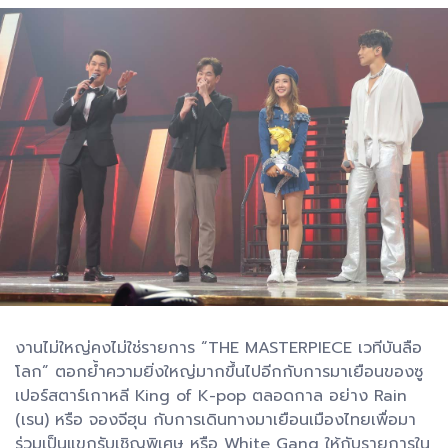
งานไม่ใหญ่คงไม่ใช่รายการ “THE MASTERPIECE เวทีบันลือ
โลก” ตอกย้ำความยิ่งใหญ่มากขึ้นไปอีกกับการมาเยือนของซู
เปอร์สตาร์เกาหลี King of K-pop ตลอดกาล อย่าง Rain
(เรน) หรือ จองจีฮุน กับการเดินทางมาเยือนเมืองไทยเพื่อมา
ร่วมเป็นแขกรับเชิญพิเศษ หรือ White Gang ให้กับรายการใน