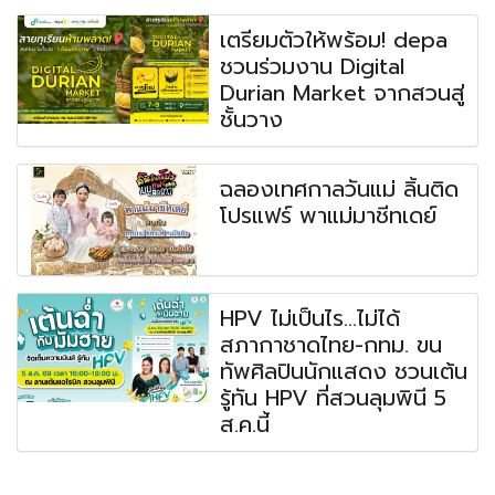
เตรียมตัวให้พร้อม! depa
ชวนร่วมงาน Digital
Durian Market จากสวนสู่
ชั้นวาง
ฉลองเทศกาลวันแม่ ลิ้นติด
โปรแฟร์ พาแม่มาชีทเดย์
HPV ไม่เป็นไร...ไม่ได้
สภากาชาดไทย-กทม. ขน
ทัพศิลปินนักแสดง ชวนเต้น
รู้ทัน HPV ที่สวนลุมพินี 5
ส.ค.นี้