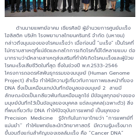
ด้านนายแพทย์อาคม เชียรศิลป์ ผู้อำนวยการศูนย์มะเร็ง
โฮลิสติค บริษัท โรงพยาบาลไทยนครินทร์ จำกัด (มหาชน)
กล่าวถึงมุมมองของโรคมะเร็งว่า เมื่อก่อนนี้ ”มะเร็ง” เป็นโรคที่
ไม่ทราบสาเหตุที่แน่ชัดและกลไกการเกิดโรคก็มีได้หลายแบบ ต่อ
มาทราบว่ามีหลายสาเหตุส่งเสริมที่ทำให้เกิดโรคมะเร็งและผู้ป่วย
โรคมะเร็งเสียชีวิตในที่สุด ซึ่งในช่วงปี พ.ศ.2533-2546
โครงการถอดรหัสพันธุกรรมของมนุษย์ (Human Genome
Project) สำเร็จ ทำให้มีความรู้เกี่ยวกับกายภาพและหน้าที่ของ
DNA ซึ่งเป็นเหมือนเทปบันทึกข้อมูลของมนุษย์ 2 สายมี
ลักษณะบิดเป็นเกลียวพันกันเหมือนลูกโซ่ มีข้อมูลทุกอย่างของ
มนุษย์บันทึกไว้เป็นข้อมูลของบุคคล แต่ละบุคคล(เฉพาะตัว) สิ่ง
ที่พบเกี่ยวกับ DNA ทำให้ปัจจุบันการแพทย์ เป็นยุคของ
Precision Medicine รู้จักกันในภาษาไทยว่า “การแพทย์ที่
แม่นยำ’’ ทำให้แพทย์และนักวิทยาศาสตร์ มีความรู้มะเร็งมาก
ขึ้นจนถึงแก่นสำคัญของเซลล์มะเร็ง คือ “Cancer DNA”