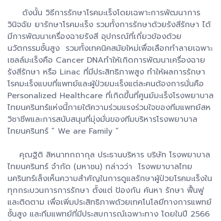
ดังนั้น วิธีการรักษาโรคมะเร็งโดยเฉพาะการพัฒนาการ
วินิจฉัย ยารักษาโรคมะเร็ง รวมทั้งการรักษาด้วยรังสีรักษา ได้
มีการพัฒนาเครื่องฉายรังสี อุปกรณ์ที่เกี่ยวข้องด้วย
นวัตกรรมชั้นสูง รวมทั้งเทคนิคสมัยใหม่เพื่อเลือกทำลายเฉพาะ
เซลล์มะเร็งคือ Cancer DNAทำให้เกิดการพัฒนาเครื่องฉาย
รังสีรักษา หรือ Linac ที่มีประสิทธิภาพสูง ทำให้ผลการรักษา
โรคมะเร็งแบบที่แพทย์และผู้ป่วยมะเร็งแต่ละคนต้องการนั่นคือ
Personalized Healthcare ที่เกิดขึ้นที่ศูนย์มะเร็งโรงพยาบาล
ไทยนครินทร์แห่งนี้ภายใต้ความร่วมแรงร่วมใจของทีมแพทย์สห
วิชาชีพและการสนับสนุนที่มุ่งมั่นของทีมบริหารโรงพยาบาล
ไทยนครินทร์ “ We are Family “
คุณฐิติ สิหนาทกถากุล ประธานบริหาร บริษัท โรงพยาบาล
ไทยนครินทร์ จำกัด (มหาชน) กล่าวว่า โรงพยาบาลไทย
นครินทร์เล็งเห็นความสำคัญในการดูแลรักษาผู้ป่วยโรคมะเร็งใน
ทุกกระบวนการการรักษา ตั้งแต่ ป้องกัน ค้นหา รักษา ฟื้นฟู
และติดตาม เพื่อเพิ่มประสิทธิภาพด้วยเทคโนโลยีทางการแพทย์
ชั้นสูง และทีมแพทย์ที่มีประสบการณ์เฉพาะทาง โดยในปี 2566