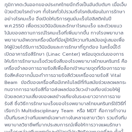
ภูมิภาคตะวันออกของประเทศไทยนึกถึงเป็นอันดับต้นๆ เมื่อเจ็บ
ป่วยด้วยโรคต่างๆ ทั้งโรคทั่วไปรวมถึงโรคซับซ้อนในการรักษา
อย่างโรคมะเร็ง จึงเปิดให้บริการศูนย์มะเร็งโฮลิสติคในปี
พ.ศ.2550 เพื่อตรวจวินิจฉัยและรักษาโรคมะเร็ง และด้วยแนว
โน้มของสถานการณ์โรคมะเร็งที่เพิ่มมากขึ้น ทางโรงพยาบาล
พยายามอัพเดทเครื่องมือที่มีอยู่ให้มีความทันสมัยอยู่เสมอเพื่อ
ให้ผู้ป่วยได้รับการวินิจฉัยและการรักษาที่ถูกต้อง ในครั้งนี้ได้
เปิดอาคารรังสีรักษา (Linac Center) พร้อมจุดเด่นของการ
ให้บริการรักษามะเร็งด้วยรังสีของโรงพยาบาลไทยนครินทร์ คือ
เครื่องจำลองการฉายรังสีเพื่อล็อกเป้าหมายจุดที่ต้องการฉาย
รังสีหลังจากนั้นจะทำการฉายรังสีด้วยเครื่องฉายรังสี Vital
Beam ข้อดีของเครื่องคือมีเทคโนโลยีที่ทันสมัยช่วยลดผลกระ
ทบจากการฉายรังสีที่อาจส่งผลต่ออวัยวะข้างเคียงช่วยให้ผู้
ป่วยลดความเสี่ยงของผลข้างเคียงในระยะยาวจากการฉาย
รังสี ซึ่งวิธีการรักษามะเร็งของโรงพยาบาลไทยนครินทร์ใช้วิธีที่
เรียกว่า Multidisciplinary Team หรือ MDT คือการทำงาน
เป็นทีมระหว่างทีมแพทย์เฉพาะทางในหลายสาขาวิชา รวมถึงทีม
พยาบาลวิชาชีพที่มากประสบการณ์เพื่อให้การวางแผนรักษา