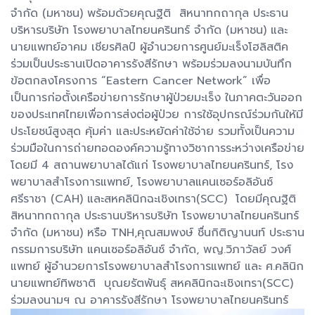
จำกัด (มหาชน) พร้อมด้วยคุณฐิติ สิหนาทกถากุล ประธาน
บริหารบริษัท โรงพยาบาลไทยนครินทร์ จำกัด (มหาชน) และ
นายแพทย์อาคม เชียรศิลป์ ผู้อำนวยการศูนย์มะเร็งโฮลิสติค
ร่วมเป็นประธานเปิดอาคารรังสีรักษา พร้อมร่วมลงนามบันทึก
ข้อตกลงโครงการ “Eastern Cancer Network” เพื่อ
เป็นการก่อตั้งเครือข่ายการรักษาผู้ป่วยมะเร็ง ในภาคตะวันออก
ของประเทศไทยเพื่อการส่งต่อผู้ป่วย การใช้อุปกรณ์ร่วมกันให้มี
ประโยชน์สูงสุด คุ้มค่า และประหยัดค่าใช้จ่าย รวมทั้งเป็นความ
ร่วมมือในการถ่ายทอดองค์ความรู้ทางวิชาการระหว่างเครือข่าย
โดยมี 4 สถานพยาบาลได้แก่ โรงพยาบาลไทยนครินทร์, โรง
พยาบาลสำโรงการแพทย์, โรงพยาบาลแคนเซอร์อลิอันซ์
ศรีราชา (CAH) และสหคลินิกฉะเชิงเทรา(SCC) โดยมีคุณฐิติ
สิหนาทกถากุล ประธานบริหารบริษัท โรงพยาบาลไทยนครินทร์
จำกัด (มหาชน) หรือ TNH,คุณสมพงษ์ ชื่นกิติญานนท์ ประธาน
กรรมการบริษัท แคนเซอร์อลิอันซ์ จำกัด, พญ.วิภาวัลย์ วงศ์
แพทย์ ผู้อำนวยการโรงพยาบาลสำโรงการแพทย์ และ ศ.คลินิก
นายแพทย์ทิพชาติ บุณยรัตพันธุ์ สหคลินิกฉะเชิงเทรา(SCC)
ร่วมลงนามฯ ณ อาคารรังสีรักษา โรงพยาบาลไทยนครินทร์