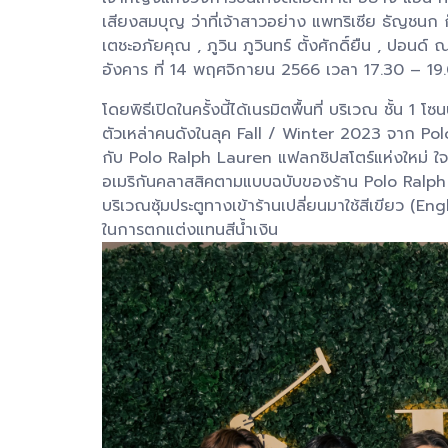
เสียงสมบุญ ว่าที่เจ้าสาวอย่าง แพทริเซีย ธัญชนก กู
เตชะอภัยคุณ , ภูวิน ภูวินทร์ ตั้งศักดิ์ยืน , ปอนด
อังคาร ที่ 14 พฤศจิกายน 2566 เวลา 17.30 – 19.00 
โดยพิธีเปิดในครั้งนี้ได้เนรมิตพื้นที่ บริเวณ ชั้
ตัวเหล่าคนดังในลุค Fall / Winter 2023 จาก Polo
กับ Polo Ralph Lauren แฟลกชิปสโตร์แห่งใหม่ ใจ
อเมริกันคลาสสิคตามแบบฉบับของร้าน Polo Ralph L
บริเวณซุ้มประตูทางเข้าร้านเปลี่ยนมาใช้สีเขียว (En
ในการตกแต่งแทนสีน้ำเงิน