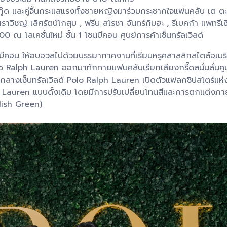
๊ด และคู่จิ้นกระแสแรงทั้งชายหญิงมาร่วมกระชากใจแฟนคลับ เต ตะวัน 
์ ณราวิชญ์ เลิศรัตน์โกสุม , ฟรีน สโรชา จันทร์กิมฮะ , รีเบคก้า แพท
ณ โลเคชั่นใหม่ ชั้น 1 โซนบีคอน ศูนย์การค้าเซ็นทรัลเวิลด์
น 1 โซนบีคอน ให้อบอวลไปด้วยบรรยากาศงานที่เรียบหรูคลาสสิกสไตล์อเ
 Ralph Lauren ออกมาทักทายแฟนคลับเรียกเสียงกรี๊ดสนั่นลั่นศูนย
กลางเซ็นทรัลเวิลด์ Polo Ralph Lauren เปิดตัวแฟลกชิปสโตร์แห่
auren แบบดั้งเดิม โดยมีการปรับเปลี่ยนโทนสีและการตกแต่งภายใน
glish Green)