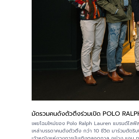
มัดรวมคนดังตัวตึงร่วมเปิด POLO RALPH LA
เผยโฉมใหม่ของ Polo Ralph Lauren แบรนด์ไลฟ์สไตล์
เหล่าบรรดาคนดังตัวตึง กว่า 10 ชีวิต มาร่วมตัดริบ
เจ้าหญิงแห่งวงการบันเทิงตลอดกาล อย่าง แอน ท