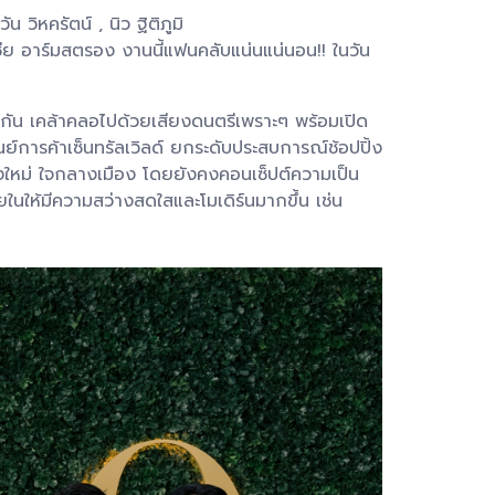
วิหครัตน์ , นิว ฐิติภูมิ
รีเซีย อาร์มสตรอง งานนี้แฟนคลับแน่นแน่นอน!! ในวัน
มริกัน เคล้าคลอไปด้วยเสียงดนตรีเพราะๆ พร้อมเปิด
์การค้าเซ็นทรัลเวิลด์ ยกระดับประสบการณ์ช้อปปิ้ง
งใหม่ ใจกลางเมือง โดยยังคงคอนเซ็ปต์ความเป็น
ให้มีความสว่างสดใสและโมเดิร์นมากขึ้น เช่น