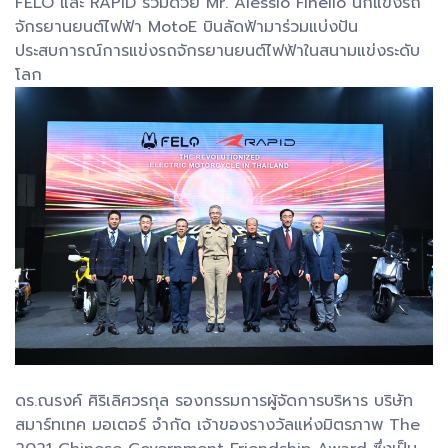
FELO และ RAPID ร่วมด้วย Mr. Alessio Finello นักแข่งรถ
จักรยานยนต์ไฟฟ้า MotoE บินลัดฟ้ามาร่วมแบ่งปัน
ประสบการณ์การแข่งรถจักรยานยนต์ไฟฟ้าในสนามแข่งระดับ
โลก
ดร.ณรงค์ ศิริเลิศวรกุล รองกรรมการผู้จัดการบริหาร บริษัท
สมาร์ทเทค มอเตอร์ จำกัด เจ้าของรางวัลแห่งมิตรภาพ The