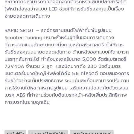
สะดวกโดยสามารถถอดออกจากตัวรถหรือเสียบปลั๊กชาร์จได้
ไฟหน้าส่องสว่างแบบ LED ช่วยให้การขับขี่ของคุณเป็นเรื่อง
ง่ายตลอดการเดินทาง
RAPID SR10T – รถจักรยานยนต์ไฟฟ้าที่มาในรูปแบบ
Scooter Touring เหมาะสำหรับผู้ที่ชื่นชอบการเดินทาง
มีการออกแบบลักษณะเบาะนั่งตามหลักสรีรศาสตร์ ทำให้การ
ขับขี่ของคุณสบายตลอดเส้นทาง ด้านหลังออกแบบให้สามารถ
บรรทุกสัมภาระได้ กำลังมอเตอร์ขนาด 5,000 วัตต์แบตเตอรี่
72V40A จำนวน 2 ลูก แรงบิดมากถึง 230 นิวตันเมตร
แบตเตอรี่ขนาดใหญ่ให้พลังได้ถึง 5.8 กิโลวัตต์ ตอบสนองการ
ขับขี่ได้อย่างเต็มประสิทธิภาพ ระบบกันสะเทือนสามารถปรับตาม
การใช้งานได้หลากหลายรูปแบบ เสริมความปลอดภัยด้วยระบบ
เบรค ABS ที่ทำงานร่วมกับดิสเบรกหน้า-หลังเพิ่มประสิทธิภาพ
การเบรกในยามฉุกเฉิน
รถไฟฟ้า
มอเตอร์ไซค์ไฟฟ้า
สมาร์ทเทค มอเตอร์