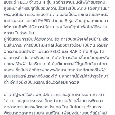
แบรนด์ FELO จำนวน 4 รุ่น รถจักรยานยนต์ไฟฟ้าสมรรถนะ
สูงเหมาะสำหรับผู้ที่ชื่นชอบความเร็วแรงเป็นพิเศษ โดยทุกรุ่นมา
พร้อมดีไซน์การออกแบบที่โดดเด่นอันเป็นเอกลักษณ์เฉพาะตัว
ในส่วนของ แบรนด์ RAPID จำนวน 5 รุ่น ล้วนถูกออกแบบมา
ให้เหมาะกับฟังก์ชันการใช้งาน ตอบโจทย์ทุกไลฟ์สไตล์ที่หลาก
หลาย ไม่ว่าจะเป็น
ผู้ที่ชื่นชอบการขับขี่ด้วยความเร็ว การขับขี่เพื่อเคลื่อนย้ายหรือ
ขนสัมภาระ การขับขี่ระยะไกลไม่ต้องชาร์จบ่อย เป็นต้น โดยรถ
จักรยานยนต์ไฟฟ้าแบรนด์ FELO และ RAPID ทั้ง 9 รุ่น ได้
ผ่านการคิดค้นและพัฒนาเทคโนโลยีการขับเคลื่อนด้วยขุมพลัง
มอเตอร์ไฟฟ้าอัจฉริยะ เทคโนโลยีแบตเตอรี่ที่ถูกคิดค้นมาโดย
เฉพาะ ซึ่งมีประสิทธิภาพของพลังงานสูงกว่าสกู๊ตเตอร์ไฟฟ้า
แบบธรรมดาในราคาที่จับต้องได้ นอกจากนี้ยังมีค่าบำรุงรักษา
ต่ำ อีกทั้งยังเป็นมิตรกับสิ่งแวดล้อมอีกด้วย
นายณัฐพล รังสิตพล ปลัดกระทรวงอุตสาหกรรม กล่าวว่า
“กระทรวงอุตสาหกรรมเป็นหน่วยงานขับเคลื่อนการพัฒนา
อุตสาหกรรมการผลิตของประเทศ โดยมีนโยบายด้านการ
พัฒนาอุตสาหกรรมยานยนต์ไทย เพื่อมุ่งสู่ยานยนต์สมัยใหม่