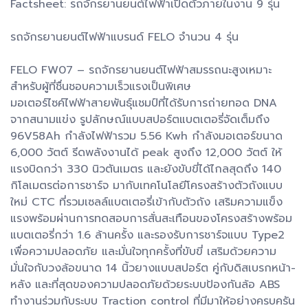
Factsheet: รถจักรยานยนต์ไฟฟ้าเปิดตัวภายในงาน 9 รุ่น
รถจักรยานยนต์ไฟฟ้าแบรนด์ FELO จำนวน 4 รุ่น
FELO FW07 – รถจักรยานยนต์ไฟฟ้าสมรรถนะสูงเหมาะ
สำหรับผู้ที่ชื่นชอบความเร็วแรงเป็นพิเศษ
มอเตอร์ไซค์ไฟฟ้าสายพันธุ์แชมป์ที่ได้รับการถ่ายทอด DNA
จากสนามแข่ง รูปลักษณ์แบบสปอร์ตแบตเตอรี่จัดเต็มถึง
96V58Ah กำลังไฟฟ้ารวม 5.56 Kwh กำลังมอเตอร์ขนาด
6,000 วัตต์ รีดพลังงานได้ peak สูงถึง 12,000 วัตต์ ให้
แรงบิดกว่า 330 นิวตันเมตร และยังขับขี่ได้ไกลสุดถึง 140
กิโลเมตรต่อการชาร์จ มากับเทคโนโลยีโครงสร้างตัวถังแบบ
ใหม่ CTC ที่รวมเซลล์แบตเตอรี่เข้ากับตัวถัง เสริมความแข็ง
แรงพร้อมผ่านการทดสอบการสั่นสะเทือนของโครงสร้างพร้อม
แบตเตอรี่กว่า 1.6 ล้านครั้ง และรองรับการชาร์จแบบ Type2
เพื่อความปลอดภัย และมั่นใจทุกครั้งที่ขับขี่ เสริมด้วยความ
มั่นใจกับวงล้อขนาด 14 นิ้วยางแบบสปอร์ต คู่กับดิสเบรกหน้า-
หลัง และที่สุดของความปลอดภัยด้วยระบบป้องกันล้อ ABS
ทำงานร่วมกับระบบ Traction control ที่มีมาให้อย่างครบครัน