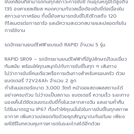
ขับเคลื่อนที่สามารถทนทุกสภาวะการขับขี่ ทนอุณหภูมิได้สูงถึง
135 องศาเซลเซียส หมดความกังวลเมื่อต้องขับขี่ต่อเนื่องใน
สภาวะอากาศร้อน ทั้งนี้ยังสามารถขับขี่ไปได้ไกลถึง 120
กิโลเมตรต่อการชาร์จ และมีความสะดวกสบายและปลอดภัยใน
การใช้งาน
รถจักรยานยนต์ไฟฟ้าแบรนด์ RAPID จำนวน 5 รุ่น
RAPID SR09 – รถจักรยานยนต์ไฟฟ้าที่มีรูปลักษณ์โฉบเฉี่ยว
ทันสมัย พร้อมให้คุณสนุกไปกับการขับขี่ในทุก ๆ เส้นทาง
ไม่ว่าการขับขี่คนเดียวหรือการเดินทางสำหรับครอบครัว ด้วย
แบตเตอรี่ 72V24Ah จำนวน 2 ลูก
กำลังมอเตอร์ขนาด 3,000 วัตต์ หน้าจอแสดงผลสถานะได้
อย่างครบถ้วน ไม่ว่าจะเป็นสถานะ แบตเตอรี่ ความเร็ว ระยะทาง
มองเห็นได้ชัดเจนขณะขับขี่ทั้งในเวลากลางวัน และยามค่ำคืน
ได้รับมาตรฐาน IP67 ที่จะทำให้คุณมั่นใจในการขับขี่ในทุกสภาพ
อากาศ เพิ่มความปลอดภัยด้วยชุดสัญญาณกันขโมย เพียง
แค่ใช้รีโมทควบคุมการหารถในระยะไกลได้อีกด้วย