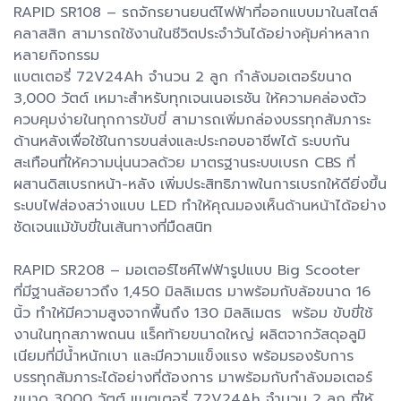
RAPID SR108 – รถจักรยานยนต์ไฟฟ้าที่ออกแบบมาในสไตล์
คลาสสิก สามารถใช้งานในชีวิตประจำวันได้อย่างคุ้มค่าหลาก
หลายกิจกรรม
แบตเตอรี่ 72V24Ah จำนวน 2 ลูก กำลังมอเตอร์ขนาด
3,000 วัตต์ เหมาะสำหรับทุกเจนเนอเรชัน ให้ความคล่องตัว
ควบคุมง่ายในทุกการขับขี่ สามารถเพิ่มกล่องบรรทุกสัมภาระ
ด้านหลังเพื่อใช้ในการขนส่งและประกอบอาชีพได้ ระบบกัน
สะเทือนที่ให้ความนุ่นนวลด้วย มาตรฐานระบบเบรก CBS ที่
ผสานดิสเบรกหน้า-หลัง เพิ่มประสิทธิภาพในการเบรกให้ดียิ่งขึ้น
ระบบไฟส่องสว่างแบบ LED ทำให้คุณมองเห็นด้านหน้าได้อย่าง
ชัดเจนแม้ขับขี่ในเส้นทางที่มืดสนิท
RAPID SR208 – มอเตอร์ไซค์ไฟฟ้ารูปแบบ Big Scooter
ที่มีฐานล้อยาวถึง 1,450 มิลลิเมตร มาพร้อมกับล้อขนาด 16
นิ้ว ทำให้มีความสูงจากพื้นถึง 130 มิลลิเมตร พร้อม ขับขี่ใช้
งานในทุกสภาพถนน แร็คท้ายขนาดใหญ่ ผลิตจากวัสดุอลูมิ
เนียมที่มีน้ำหนักเบา และมีความแข็งแรง พร้อมรองรับการ
บรรทุกสัมภาระได้อย่างที่ต้องการ มาพร้อมกับกำลังมอเตอร์
ขนาด 3000 วัตต์ แบตเตอรี่ 72V24Ah จำนวน 2 ลูก ที่ให้