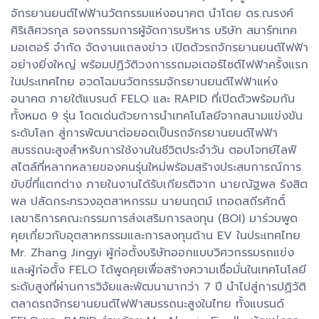
จักรยานยนต์ไฟฟ้านวัตกรรมแห่งอนาคต นำโดย ดร.ณรงค์
ศิริเลิศวรกุล รองกรรมการผู้จัดการบริหาร บริษัท สมาร์ทเทค
มอเตอร์ จำกัด จัดงานแถลงข่าว เปิดตัวรถจักรยานยนต์ไฟฟ้า
อย่างยิ่งใหญ่ พร้อมปฏิวัติวงการรถมอเตอร์ไซต์ไฟฟ้าครั้งแรก
ในประเทศไทย อวดโฉมนวัตกรรมจักรยานยนต์ไฟฟ้าแห่ง
อนาคต ภายใต้แบรนด์ FELO และ RAPID ที่เปิดตัวพร้อมกัน
ทั้งหมด 9 รุ่น โดดเด่นด้วยการนำเทคโนโลยีจากสนามแข่งขัน
ระดับโลก สู่การพัฒนาต่อยอดเป็นรถจักรยานยนต์ไฟฟ้า
สมรรถนะสูงสำหรับการใช้งานในชีวิตประจำวัน ตอบโจทย์ไลฟ์
สไตล์ที่หลากหลายของคนรุ่นใหม่พร้อมสร้างประสบการณ์การ
ขับขี่ที่แตกต่าง ภายในงานได้รับเกียรติจาก นายณัฐพล รังสิต
พล ปลัดกระทรวงอุตสาหกรรม นายนฤตม์ เทอดสถีรศักดิ์
เลขาธิการคณะกรรมการส่งเสริมการลงทุน (BOI) มาร่วมพูด
คุยเกี่ยวกับอุตสาหกรรมและการลงทุนด้าน EV ในประเทศไทย
Mr. Zhang Jingyi ผู้ก่อตั้งบริษัทออกแบบวิศวกรรมรถแข่ง
และผู้ก่อตั้ง FELO ได้พูดคุยเพื่อสร้างความเชื่อมั่นในเทคโนโลยี
ระดับสูงที่ผ่านการวิจัยและพัฒนามากว่า 7 ปี นำไปสู่การปฏิวัติ
ตลาดรถจักรยานยนต์ไฟฟ้าสมรรถนะสูงในไทย ทั้งแบรนด์