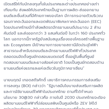
เปิดเสรีให้กับนักลงทุนทั้งในประเทศและต่างประเทศอย่างเท่า
เทียมกัน ส่งผลให้ประเทศไทยเป็นฐานการผลิต-ส่งออกยาน
ยนต์และชิ้นส่วนที่มีศักยภาพของโลก มีการกระจายตัวบริเวณ
รอบภาคตะวันออกและเขตพัฒนาพิเศษภาคตะวันออก (EEC)
โดยประเทศไทยมีกำลังผลิตรถจักรยานยนต์ประมาณ 2 ล้าน
คันต่อปี และส่งออกกว่า 3 แสนคันต่อปี ในกว่า 160 ประเทศทั่ว
โลก นอกจากนี้ภาครัฐยังสนับสนุนเรื่องของโครงสร้างพื้นฐาน
และ Ecosystem มีเป้าหมายการขยายสถานีอัดประจุไฟฟ้า
สาธารณะสำหรับรถยนต์และจักรยานยนต์ไฟฟ้าทั่วประเทศ
ตลอดจนจัดตั้งศูนย์ทดสอบแบตเตอรี่ ซึ่งอยู่ในพื้นที่ศูนย์
ทดสอบยานยนต์และยางล้อแห่งชาติ โดยเป็นศูนย์ทดสอบด้าน
ยานยนต์แห่งแรกและแห่งเดียวในภูมิภาคอาเซียน”
นายนฤตม์ เทอดสถีรศักดิ์ เลขาธิการคณะกรรมการส่งเสริม
การลงทุน (BOI) กล่าวว่า “รัฐบาลมีนโยบายส่งเสริมการผลิต
และการใช้ยานยนต์ไฟฟ้าในประเทศไทย ตามที่ได้กำหนด
นโยบาย 30@30 กล่าวคือ ภายในปี 2030 ประเทศไทยจะต้อง
ผลิตยานยนต์ไฟฟ้าที่ปล่อยมลพิษเป็นศูนย์หรือ ZEV ให้ได้