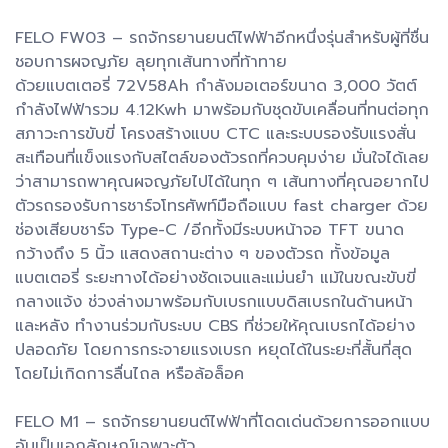
FELO FW03 – รถจักรยานยนต์ไฟฟ้าอีกหนึ่งรุ่นสำหรับผู้ที่ชื่น
ชอบการผจญภัย ลุยทุกเส้นทางที่ท้าทาย
ด้วยแบตเตอรี่ 72V58Ah กำลังมอเตอร์ขนาด 3,000 วัตต์
กำลังไฟฟ้ารวม 4.12Kwh มาพร้อมกับชุดขับเคลื่อนที่ทนต่อทุก
สภาวะการขับขี่ โครงสร้างแบบ CTC และระบบรองรับแรงสั่น
สะเทือนที่แข็งแรงกับสไตล์ของตัวรถที่ควบคุมง่าย มั่นใจได้เลย
ว่าสามารถพาคุณผจญภัยไปได้ในทุก ๆ เส้นทางที่คุณอยากไป
ตัวรถรองรับการชาร์จโทรศัพท์มือถือแบบ fast charger ด้วย
ช่องเสียบชาร์จ Type-C /อีกทั้งมีระบบหน้าจอ TFT ขนาด
กว้างถึง 5 นิ้ว แสดงสถานะต่าง ๆ ของตัวรถ ทั้งข้อมูล
แบตเตอรี่ ระยะทางได้อย่างชัดเจนและแม่นยำ แม้ในขณะขับขี่
กลางแจ้ง ช่วงล่างมาพร้อมกับเบรกแบบดิสเบรกในด้านหน้า
และหลัง ทำงานร่วมกับระบบ CBS ที่ช่วยให้คุณเบรกได้อย่าง
ปลอดภัย โดยการกระจายแรงเบรก หยุดได้ในระยะที่สั้นที่สุด
โดยไม่เกิดการลื่นไถล หรือล้อล็อค
FELO M1 – รถจักรยานยนต์ไฟฟ้าที่โดดเด่นด้วยการออกแบบ
อันเป็นเอกลักษณ์เฉพาะตัว