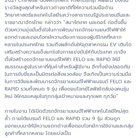
2021 Chinese Government Friendship Award ซึ่งเป็น
รางวัลสูงสุดสำหรับชาวต่างชาติที่ให้ความร่วมมือด้าน
วิทยาศาสตร์และเทคโนโลยีระหว่างสาธารณรัฐประชาชนจีนและ
ราชอาณาจักรไทย กล่าวว่า “สมาร์ทเทค มอเตอร์ ก่อตั้งขึ้น
ด้วยความมุ่งมั่นตั้งใจในการพัฒนารถจักรยานยนต์ไฟฟ้าให้
แตกต่างและตอบโจทย์ความต้องการของผู้บริโภคที่หลาก
หลายในประเทศไทย รวมถึงผลักดันให้อุตสาหกรรม EV เติบโต
เสริมสร้างความแข็งแกร่งในการแข่งขันให้กับประเทศ เราจึง
ตั้งใจสร้างรถจักรยานยนต์ไฟฟ้า FELO และ RAPID ให้มี
สมรรถนะสูงในราคาที่คุ้มค่าสำหรับผู้ใช้งาน อีกทั้งยังปลอดภัย
ในการขับขี่และเป็นมิตรต่อสิ่งแวดล้อม จึงเกิดเป็นความร่วมมือ
ในการวิจัยและพัฒนารถจักรยานยนต์ไฟฟ้าแบรนด์ FELO และ
RAPID รวมทั้งหมด 9 รุ่น เพื่อตอบโจทย์ไลฟ์สไตล์ของคนรุ่น
ใหม่ ให้ครอบคลุมในทุกกลุ่มเป้าหมายและทุกเพศ ทุกวัย”
ภายในงาน ได้เปิดตัวรถจักรยานยนต์ไฟฟ้าเทคโนโลยีใหม่สุด
ล้ำ ภายใต้แบรนด์ FELO และ RAPID รวม 9 รุ่น ล้วนถูก
ออกแบบมาให้มีความแตกต่างเพื่อตอบโจทย์การใช้งานและกลุ่ม
ลูกค้าที่หลากหลาย โดยแบ่งเป็น