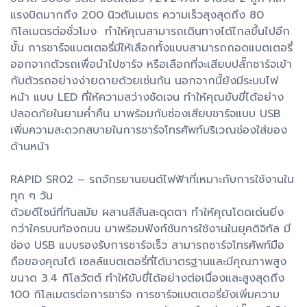
แรงบิดมากถึง 200 นิวตันเมตร ความเร็วสุงสุดถึง 80
กิโลเมตรต่อชั่วโมง ทำให้คุณสามารถเดินทางได้ไกลขึ้นไปอีก
ขั้น การชาร์จแบตเตอรี่มีให้เลือกทั้งแบบสามารถถอดแบตเตอรี่
ออกจากตัวรถเพื่อนำไปชาร์จ หรือเลือกที่จะเสียบปลั๊กชาร์จเข้า
กับตัวรถอย่างง่ายดายด้วยเช่นกัน นอกจากนี้ยังมีระบบไฟ
หน้า แบบ LED ที่ให้ความสว่างชัดเจน ทำให้คุณขับขี่ได้อย่าง
ปลอดภัยในยามค่ำคืน มาพร้อมกับช่องเสียบชาร์จแบบ USB
เพิ่มความสะดวกสบายในการชาร์จโทรศัพท์บริเวณช่องใส่ของ
ด้านหน้า
RAPID SR02 – รถจักรยานยนต์ไฟฟ้าที่เหมาะกับการใช้งานใน
ทุก ๆ วัน
ด้วยดีไซน์ที่ทันสมัย ผสานสีสันสะดุดตา ทำให้คุณโดดเด่นยิ่ง
กว่าใครบนท้องถนน มาพร้อมฟังก์ชันการใช้งานในยุคดิจิทัล มี
ช่อง USB แบบรองรับการชาร์จเร็ว สามารถชาร์จโทรศัพท์มือ
ถือของคุณได้ เซลล์แบตเตอรี่ที่ได้มาตรฐานและมีคุณภาพสูง
ขนาด 3.4 กิโลวัตต์ ทำให้ขับขี่ได้อย่างต่อเนื่องและสูงสุดถึง
100 กิโลเมตรต่อการชาร์จ การชาร์จแบตเตอรี่ยังเพิ่มความ