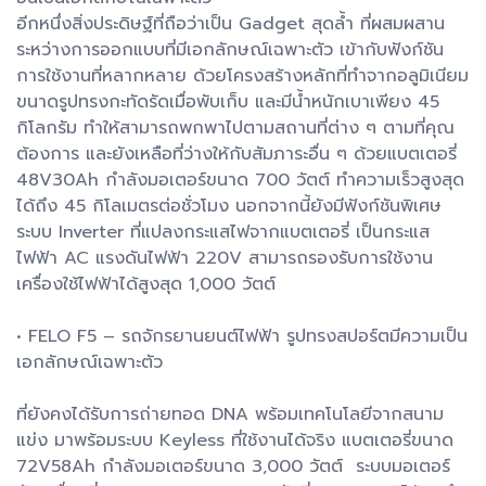
อีกหนึ่งสิ่งประดิษฐ์ที่ถือว่าเป็น Gadget สุดล้ำ ที่ผสมผสาน
ระหว่างการออกแบบที่มีเอกลักษณ์เฉพาะตัว เข้ากับฟังก์ชัน
การใช้งานที่หลากหลาย ด้วยโครงสร้างหลักที่ทำจากอลูมิเนียม
ขนาดรูปทรงกะทัดรัดเมื่อพับเก็บ และมีน้ำหนักเบาเพียง 45
กิโลกรัม ทำให้สามารถพกพาไปตามสถานที่ต่าง ๆ ตามที่คุณ
ต้องการ และยังเหลือที่ว่างให้กับสัมภาระอื่น ๆ ด้วยแบตเตอรี่
48V30Ah กำลังมอเตอร์ขนาด 700 วัตต์ ทำความเร็วสูงสุด
ได้ถึง 45 กิโลเมตรต่อชั่วโมง นอกจากนี้ยังมีฟังก์ชันพิเศษ
ระบบ Inverter ที่แปลงกระแสไฟจากแบตเตอรี่ เป็นกระแส
ไฟฟ้า AC แรงดันไฟฟ้า 220V สามารถรองรับการใช้งาน
เครื่องใช้ไฟฟ้าได้สูงสุด 1,000 วัตต์
• FELO F5 – รถจักรยานยนต์ไฟฟ้า รูปทรงสปอร์ตมีความเป็น
เอกลักษณ์เฉพาะตัว
ที่ยังคงได้รับการถ่ายทอด DNA พร้อมเทคโนโลยีจากสนาม
แข่ง มาพร้อมระบบ Keyless ที่ใช้งานได้จริง แบตเตอรี่ขนาด
72V58Ah กำลังมอเตอร์ขนาด 3,000 วัตต์ ระบบมอเตอร์