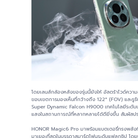
โดยเลนส์กล้องหลังของรุ่นนี้ยังให้ อัลตร้าไวด์คว
ขอบเขตการมองเห็นที่กว้างถึง 122° (FOV) และรูรั
Super Dynamic Falcon H9000 เทคโนโลยีระดับแนว
แสงในสถานการณ์ที่หลากหลายได้ดียิ่งขึ้น สัมผั
HONOR Magic6 Pro มาพร้อมแบตเตอรี่ทรงพลังที่ให
มาเยอะที่สุดในบรรดาสมาร์ตโฟนระดับแฟลกชิป โดย