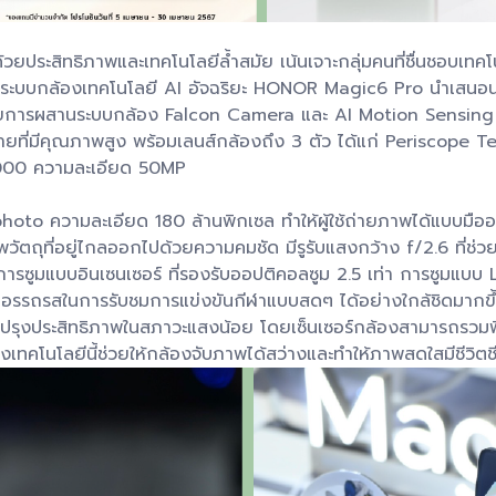
ประสิทธิภาพและเทคโนโลยีล้ำสมัย เน้นเจาะกลุ่มคนที่ชื่นชอบเทคโนโ
วยระบบกล้องเทคโนโลยี AI อัจฉริยะ HONOR Magic6 Pro นำเสนอน
ยการผสานระบบกล้อง Falcon Camera และ AI Motion Sensing Cap
่ายที่มีคุณภาพสูง พร้อมเลนส์กล้องถึง 3 ตัว ได้แก่ Periscope
000 ความละเอียด 50MP
hoto ความละเอียด 180 ล้านพิกเซล ทำให้ผู้ใช้ถ่ายภาพได้แบบมืออ
จับภาพวัตถุที่อยู่ไกลออกไปด้วยความคมชัด มีรูรับแสงกว้าง f/2.6 ที่
ารซูมแบบอินเซนเซอร์ ที่รองรับออปติคอลซูม 2.5 เท่า การซูมแบบ 
ิ่มอรรถรสในการรับชมการแข่งขันกีฬาแบบสดๆ ได้อย่างใกล้ชิดมาก
งประสิทธิภาพในสภาวะแสงน้อย โดยเซ็นเซอร์กล้องสามารถรวมพิกเซ
่งเทคโนโลยีนี้ช่วยให้กล้องจับภาพได้สว่างและทำให้ภาพสดใสมีชีวิตช