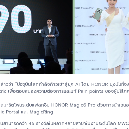
ว่า “ปัจจุบันโลกกำลังก้าวเข้าสู่ยุค AI โดย HONOR มุ่งมั่นที่จ
ic เพื่อตอบสนองความต้องการและแก้ Pain points ของผู้บริโภค
มเผยโฉมสมาร์ตโฟนระดับแฟลกชิป HONOR Magic6 Pro ด้วยการนำเส
gic Portal และ MagicRing
โลกจนสามารถคว้า 45 รางวัลในหลากหลายสาขาในงานระดับโลก MWC202