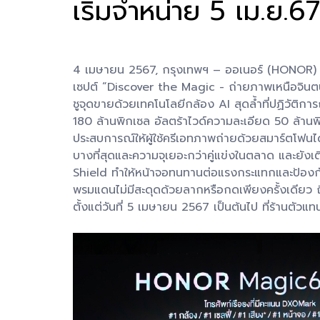
เริ่มจำหน่าย 5 เม.ย.67 
4 เมษายน 2567, กรุงเทพฯ – ออเนอร์ (HONOR) ผู
เซปต์ “Discover the Magic - ถ่ายภาพเหนือจิน
ชูจุดขายด้วยเทคโนโลยีกล้อง AI สุดล้ำที่ปฏิวัต
180 ล้านพิกเซล อัลตร้าไวด์ความละเอียด 50 ล้
ประสบการณ์ให้ผู้ใช้ครีเอทภาพถ่ายด้วยสมาร์ตโฟน
บางที่สุดและความจุเยอะกว่าคู่แข่งในตลาด และย
Shield ทำให้หน้าจอทนทานต่อแรงกระแทกและป้องกันรอ
พรมแดนไม่มีสะดุดด้วยลากหรือกดเพียงครั้งเดียว ถื
ตั้งแต่วันที่ 5 เมษายน 2567 เป็นต้นไป ที่ร้านตัวแ