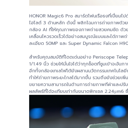
HONOR Magic6 Pro สมาร์ตโฟนเรือธงที่เปี่ยมไปด้วย
ไฮไลต์ 3 ด้านหลัก ดังนี้ พลิกโฉมการถ่ายภาพด้
กล้อง AI ที่ให้คุณภาพของภาพถ่ายสวยคมชัด ด้ว
เคลื่อนไหวรวดเร็วได้อย่างสมบูรณ์แบบและได้ภาพถ
ละเอียด 50MP และ Super Dynamic Falcon H9
สำหรับคุณสมบัติที่โดดเด่นอย่าง Periscope Telep
1/1.49 นิ้ว ช่วยให้มั่นใจได้ว่าทุกช็อตที่ซูมเข้าจะ
อีกทั้งกล้องเทเลโฟโต้ยังผสานนวัตกรรมเทคโนโลยีก
ทำให้ถ่ายภาพระยะไกลได้มากขึ้น รวมถึงยังช่วยเพ
ขยายความสามารถในด้านการถ่ายภาพกีฬาและปรับปรุ
ผลลัพธ์ที่ได้จะเทียบเท่ากับขนาดพิกเซล 2.24μm6 ซึ