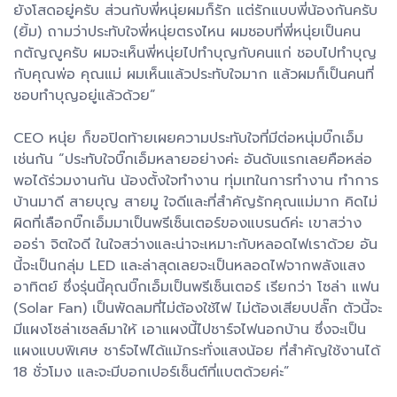
ยังโสดอยู่ครับ ส่วนกับพี่หนุ่ยผมก็รัก แต่รักแบบพี่น้องกันครับ
(ยิ้ม) ถามว่าประทับใจพี่หนุ่ยตรงไหน ผมชอบที่พี่หนุ่ยเป็นคน
กตัญญูครับ ผมจะเห็นพี่หนุ่ยไปทำบุญกับคนแก่ ชอบไปทำบุญ
กับคุณพ่อ คุณแม่ ผมเห็นแล้วประทับใจมาก แล้วผมก็เป็นคนที่
ชอบทำบุญอยู่แล้วด้วย”
CEO หนุ่ย ก็ขอปิดท้ายเผยความประทับใจที่มีต่อหนุ่มบิ๊กเอ็ม
เช่นกัน “ประทับใจบิ๊กเอ็มหลายอย่างค่ะ อันดับแรกเลยคือหล่อ
พอได้ร่วมงานกัน น้องตั้งใจทำงาน ทุ่มเทในการทำงาน ทำการ
บ้านมาดี สายบุญ สายมู ใจดีและที่สำคัญรักคุณแม่มาก คิดไม่
ผิดที่เลือกบิ๊กเอ็มมาเป็นพรีเซ็นเตอร์ของแบรนด์ค่ะ เขาสว่าง
ออร่า จิตใจดี ในใจสว่างและน่าจะเหมาะกับหลอดไฟเราด้วย อัน
นี้จะเป็นกลุ่ม LED และล่าสุดเลยจะเป็นหลอดไฟจากพลังแสง
อาทิตย์ ซึ่งรุ่นนี้คุณบิ๊กเอ็มเป็นพรีเซ็นเตอร์ เรียกว่า โซล่า แฟน
(Solar Fan) เป็นพัดลมที่ไม่ต้องใช้ไฟ ไม่ต้องเสียบปลั๊ก ตัวนี้จะ
มีแผงโซล่าเซลล์มาให้ เอาแผงนี้ไปชาร์จไฟนอกบ้าน ซึ่งจะเป็น
แผงแบบพิเศษ ชาร์จไฟได้แม้กระทั่งแสงน้อย ที่สำคัญใช้งานได้
18 ชั่วโมง และจะมีบอกเปอร์เซ็นต์ที่แบตด้วยค่ะ”