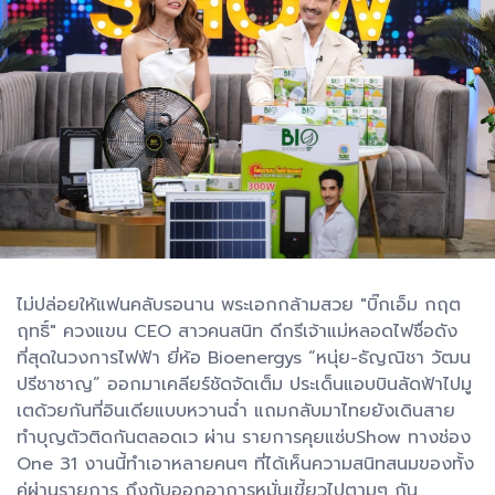
ไม่ปล่อยให้แฟนคลับรอนาน พระเอกกล้ามสวย "บิ๊กเอ็ม กฤต
ฤทธิ์" ควงแขน CEO สาวคนสนิท ดีกรีเจ้าแม่หลอดไฟชื่อดัง
ที่สุดในวงการไฟฟ้า ยี่ห้อ Bioenergys “หนุ่ย-ธัญณิชา วัฒน
ปรีชาชาญ” ออกมาเคลียร์ชัดจัดเต็ม ประเด็นแอบบินลัดฟ้าไปมู
เตด้วยกันที่อินเดียแบบหวานฉ่ำ แถมกลับมาไทยยังเดินสาย
ทำบุญตัวติดกันตลอดเว ผ่าน รายการคุยแซ่บShow ทางช่อง
One 31 งานนี้ทำเอาหลายคนๆ ที่ได้เห็นความสนิทสนมของทั้ง
คู่ผ่านรายการ ถึงกับออกอาการหมั่นเขี้ยวไปตามๆ กัน