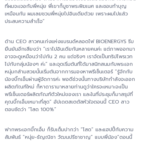
ที่ผมจะเจอกับพี่หนุ่ย พี่เขาก็บูชาพระพิฆเนศ และชอบทำบุญ
เหมือนกัน ผมเลยชวนพี่หนุ่ยไปอินเดียด้วย เพราะผมไปแล้ว
ประสบความสำเร็จ”
ด้าน CEO สาวคนเก่งแห่งแบรนด์หลอดไฟ BIOENERGYS รีบ
ยืนยันอีกเสียงว่า “เราไปอินเดียกันหลายคนค่ะ แต่ภาพออกมา
อาจจะดูเหมือนว่าไปกัน 2 คน แต่จริงๆ เราจัดเป็นทริปไพรเวท
ไปกับกลุ่มน้องๆ ค่ะ” และจุดเริ่มต้นที่ได้มาสนิทสนมกับพระเอก
หนุ่มกล้ามสวยนั้นเริ่มต้นจากการมองหาพรีเซ็นเตอร์ “รู้จักกับ
น้องบิ๊กเอ็มผ่านผู้จัดการค่ะ พอดีช่วงนั้นทางบริษัทกำลังจะออก
ผลิตภัณฑ์ใหม่ ก็หาดารามาหลายท่านดูว่าใครจะเหมาะจะเป็น
พรีเซ็นเตอร์ผลิตภัณฑ์ตัวใหม่ของเรา และในที่ประชุมก็มาสรุปที่
คุณบิ๊กเอ็มเหมาะที่สุด” อัปเดตสเตตัสหัวใจตอนนี้ CEO สาว
ตอบชัดว่า “โสด 100%”
​ฟากพระเอกบิ๊กเอ็ม ก็รับเต็มปากว่า “โสด” และแฮปปี้กับความ
สัมพันธ์ “หนุ่ย-ธัญณิชา วัฒนปรีชาชาญ” แบบพี่น้อง“ตอนนี้