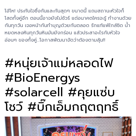
โอ้โห! ประทับใจซึ่งกันและกันสุดๆ ขนาดนี้ แถมสถานะหัวใจก็
โสดทั้งคู่อีก ตอนนี้อาจยังไม่ชัวร์ แต่อนาคตใครจะรู้ ทำงานด้วย
กันทุกวัน เจอหน้ากันทำบุญด้วยกันตลอด รักแท้แพ้ใกล้ชิด น้ำ
หยดหลงหินทุกวันหินมันยังกร่อน แล้วประสาอะไรกับหัวใจ
อ่อนๆ ของทั้งคู่...โอกาสพัฒนาจัดว่าต้องตามลุ้น!!
#หนุ่ยเจ้าแม่หลอดไฟ
#BioEnergys
#solarcell #คุยแซ่บ
โชว์ #บิ๊กเอ็มกฤตฤทธิ์