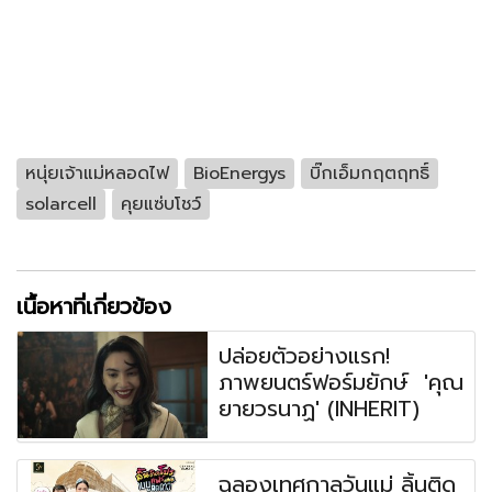
หนุ่ยเจ้าแม่หลอดไฟ
BioEnergys
บิ๊กเอ็มกฤตฤทธิ์
solarcell
คุยแซ่บโชว์
เนื้อหาที่เกี่ยวข้อง
ปล่อยตัวอย่างแรก!
ภาพยนตร์ฟอร์มยักษ์ 'คุณ
ยายวรนาฏ' (INHERIT)
ฉลองเทศกาลวันแม่ ลิ้นติด