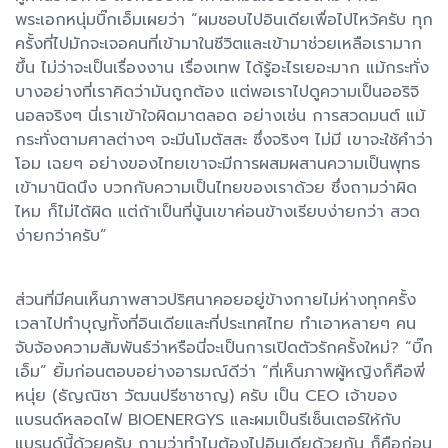
พระเอกหนุ่มบิ๊กเอ็มเผยว่า “ผมชอบไปอินเดียเพื่อไปไหว้ครับ ทุก
ครั้งที่ไปมักจะเจอคนที่เข้ามาในชีวิตและเข้ามาช่วยเหลือเรามาก
ขึ้น ไม่ว่าจะเป็นเรื่องงาน เรื่องเทพ ได้รู้อะไรเยอะมาก แม้กระทั่ง
บางอย่างที่เราคิดว่ามันถูกต้อง แต่พอเราไปดูความเป็นออริจิ
นอลจริงๆ นี่เราเข้าใจผิดมาตลอด อย่างเช่น การสวดมนต์ แม้
กระทั่งตามศาลต่างๆ จะมีนโมตัสสะ ซึ่งจริงๆ ไม่มี เขาจะใช้คำว่า
โอม เฉยๆ อย่างของไทยเขาจะมีการผสมผสานความเป็นพุทธ
เข้ามานิดนึง บวกกับความเป็นไทยของเราด้วย ซึ่งถามว่าผิด
ไหม ก็ไม่ได้ผิด แต่ถ้าเป็นที่นู้นเขาค่อนข้างเรียบง่ายกว่า สวด
ง่ายกว่าครับ”
​ส่วนที่มีคนเห็นภาพสาวปริศนาคอยอยู่ข้างกายไม่ห่างทุกครั้ง
เวลาไปทำบุญทั้งที่อินเดียและที่ประเทศไทย ทำเอาหลายๆ คน
จับจ้องความสัมพันธ์ว่าหรือนี่จะเป็นการเปิดตัวรักครั้งใหม่? “บิ๊ก
เอ็ม” ยิ้มก่อนตอบอย่างอารมณ์ดีว่า “ที่เห็นภาพผู้หญิงก็คือพี่
หนุ่ย (ธัญณิชา วัฒนปรีชาชาญ) ครับ เป็น CEO เจ้าของ
แบรนด์หลอดไฟ BIOENERGYS และผมเป็นรีเซ็นเตอร์ให้กับ
แบรนด์นี้ด้วยครับ ถามว่าทำไมต้องไปอินเดียด้วยกัน ก็คือก่อน