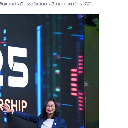
ฟินแลนด์ สวิตเซอร์แลนด์ สวีเดน กาตาร์ และชิลี