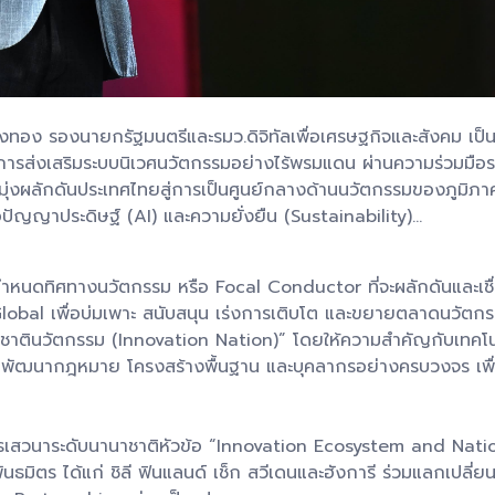
ทรรวงทอง รองนายกรัฐมนตรีและรมว.ดิจิทัลเพื่อเศรษฐกิจและสังคม 
องการส่งเสริมระบบนิเวศนวัตกรรมอย่างไร้พรมแดน ผ่านความร่วมมื
มุ่งผลักดันประเทศไทยสู่การเป็นศูนย์กลางด้านนวัตกรรมของภูมิภ
ญญาประดิษฐ์ (AI) และความยั่งยืน (Sustainability)...
ำหนดทิศทางนวัตกรรม หรือ Focal Conductor ที่จะผลักดันและเชื
bal เพื่อบ่มเพาะ สนับสนุน เร่งการเติบโต และขยายตลาดนวัตกรรม
 “ชาตินวัตกรรม (Innovation Nation)” โดยให้ความสำคัญกับเทคโน
หน้าพัฒนากฎหมาย โครงสร้างพื้นฐาน และบุคลากรอย่างครบวงจร เพื่อ
ยการเสวนาระดับนานาชาติหัวข้อ “Innovation Ecosystem and Na
ธมิตร ได้แก่ ชิลี ฟินแลนด์ เช็ก สวีเดนและฮังการี ร่วมแลกเปลี่