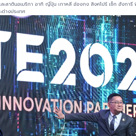
ลาตินอเมริกา อาทิ ญี่ปุ่น เกาหลี ฮ่องกง สิงคโปร์ เช็ก ฮังการี 
ะต่างประเทศ