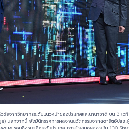
หัวข้อจากวิทยากรระดับแนวหน้าของประเทศและนานาชาติ บน 3 เวที
age) นอกจากนี้ ยังมีนิทรรศการผลงานนวัตกรรมจากสตาร์ตอัปและ
eague รอบชิงชนะเลิศระดับประเทศ การนำเสนอผลงานใน 100 Star