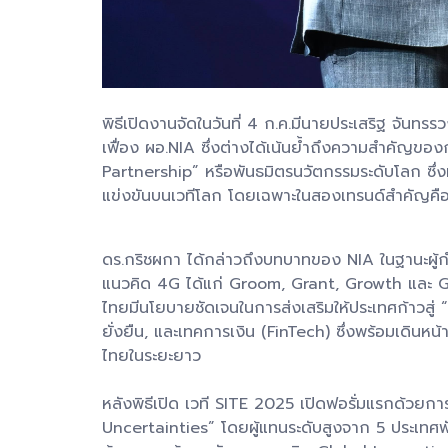
พิธีเปิดงานจัดในวันที่ 4 ก.ค.มีนายประเสริฐ จัน
เฟื่อง ผอ.NIA ซึ่งต่างได้เน้นย้ำถึงความสำคัญข
Partnership” หรือพันธมิตรนวัตกรรมระดับโลก ซึ่ง
แข่งขันบนเวทีโลก โดยเฉพาะในสองเทรนด์สำคัญคือปั
ดร.กริชผกา ได้กล่าวถึงบทบาทของ NIA ในฐานะผู้ก
แนวคิด 4G ได้แก่ Groom, Grant, Growth และ Glo
ไทยมีนโยบายชัดเจนในการส่งเสริมให้ประเทศก้าวสู่
ยั่งยืน, และเทคการเงิน (FinTech) ซึ่งพร้อมเดิน
ไทยในระยะยาว
หลังพิธีเปิด เวที SITE 2025 เปิดฟอรั่มแรกด้ว
Uncertainties” โดยผู้แทนระดับสูงจาก 5 ประเทศพัน