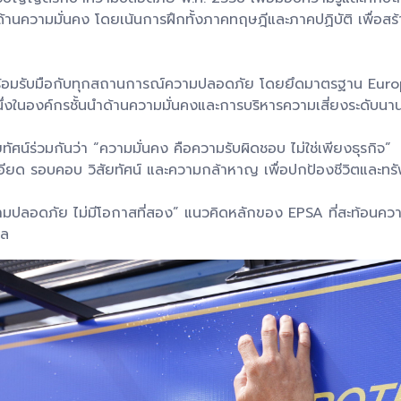
านความมั่นคง โดยเน้นการฝึกทั้งภาคทฤษฎีและภาคปฏิบัติ เพื่อสร้
ให้พร้อมรับมือกับทุกสถานการณ์ความปลอดภัย โดยยึดมาตรฐาน E
่งในองค์กรชั้นนำด้านความมั่นคงและการบริหารความเสี่ยงระดับนา
ศน์ร่วมกันว่า “ความมั่นคง คือความรับผิดชอบ ไม่ใช่เพียงธุรกิจ”
ด รอบคอบ วิสัยทัศน์ และความกล้าหาญ เพื่อปกป้องชีวิตและทรัพย
อดภัย ไม่มีโอกาสที่สอง” แนวคิดหลักของ EPSA ที่สะท้อนความม
กล