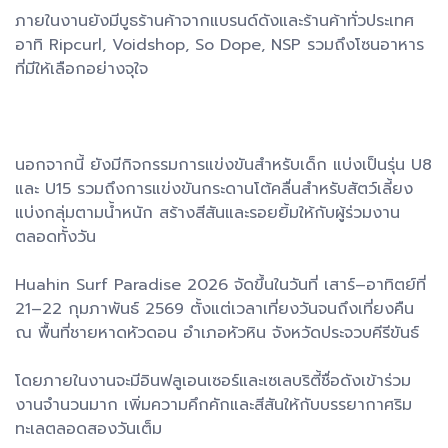
ภายในงานยังมีบูธร้านค้าจากแบรนด์ดังและร้านค้าทั่วประเทศ
อาทิ Ripcurl, Voidshop, So Dope, NSP รวมถึงโซนอาหาร
ที่มีให้เลือกอย่างจุใจ
นอกจากนี้ ยังมีกิจกรรมการแข่งขันสำหรับเด็ก แบ่งเป็นรุ่น U8
และ U15 รวมถึงการแข่งขันกระดานโต้คลื่นสำหรับสัตว์เลี้ยง
แบ่งกลุ่มตามน้ำหนัก สร้างสีสันและรอยยิ้มให้กับผู้ร่วมงาน
ตลอดทั้งวัน
Huahin Surf Paradise 2026 จัดขึ้นในวันที่ เสาร์–อาทิตย์ที่
21–22 กุมภาพันธ์ 2569 ตั้งแต่เวลาเที่ยงวันจนถึงเที่ยงคืน
ณ พื้นที่ชายหาดหัวดอน อำเภอหัวหิน จังหวัดประจวบคีรีขันธ์
โดยภายในงานจะมีอินฟลูเอนเซอร์และเซเลบริตี้ชื่อดังเข้าร่วม
งานจำนวนมาก เพิ่มความคึกคักและสีสันให้กับบรรยากาศริม
ทะเลตลอดสองวันเต็ม