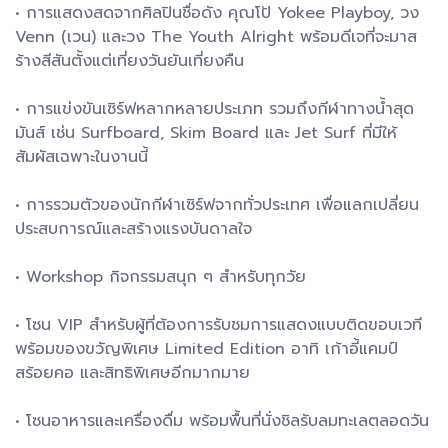
• การแสดงสดจากศิลปินชื่อดัง คุณโป้ Yokee Playboy, วง
Venn (เวน) และวง The Youth Alright พร้อมดีเจที่จะมาส
ร้างสีสันตั้งแต่เที่ยงวันยันเที่ยงคืน
• การแข่งขันเซิร์ฟหลากหลายประเภท รวมถึงกีฬาทางน้ำสุด
มันส์ เช่น Surfboard, Skim Board และ Jet Surf ที่มีให้
สัมผัสเฉพาะในงานนี้
• การรวมตัวของนักกีฬาเซิร์ฟจากทั่วประเทศ เพื่อแลกเปลี่ยน
ประสบการณ์และสร้างแรงบันดาลใจ
• Workshop กิจกรรมสนุก ๆ สำหรับทุกวัย
• โซน VIP สำหรับผู้ที่ต้องการรับชมการแสดงแบบติดขอบเวที
พร้อมของขวัญพิเศษ Limited Edition อาทิ เก้าอี้แคมป์
สร้อยคอ และสิทธิพิเศษอีกมากมาย
• โซนอาหารและเครื่องดื่ม พร้อมพื้นที่นั่งชิลรับลมทะเลตลอดวัน