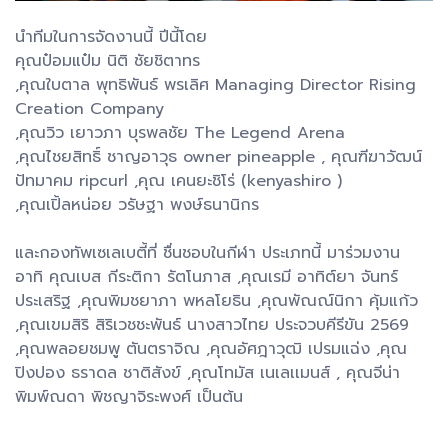
นำทีมในการจัดงานนี้ ปีนี้โดย
คุณป๋อมแป๋ม นิติ ชัยชิตาทร
,คุณใบตาล พุทธิพันธ์ พรเลิศ Managing Director Rising
Creation Company
,คุณวิว เยาวภา บุรพลชัย The Legend Arena
,คุณไชยสิทธิ์ ชาญอาวุธ owner pineapple , คุณฑีฆาวัฒน์
ปัทมาคม ripcurl ,คุณ เคนยะชิโร่ (kenyashiro )
,คุณเปิ้ลหน่อย วรัษฐา พงษ์ธนานิกร
และกองทัพเซเลเบตี้ที่ ชื่นชอบในกีฬา ประเภทนี้ มาร่วมงาน
อาทิ คุณเบส กีระติกา รัตโนภาส ,คุณเรมี อาทิต์ยา จันทร์
ประเสริฐ ,คุณพิมชยาภา พหลโยธิน ,คุณพัณณ์นิกา คุ้มแก้ว
,คุณเขมสิริ สิริเวชชะพันธ์ นางสาวไทย ประจวบคีรีขัน 2569
,คุณพลอยชมพู ตันตราจิณ ,คุณอัศฎาวุฒิ เปรมแฉ่ง ,คุณ
ปิงปอง ธราดล ชาติสังข์ ,คุณโทมัส เนเลเเมนส์ , คุณจีน่า
พิมพ์ณดา พิชญาจิระพงศ์ เป็นต้น