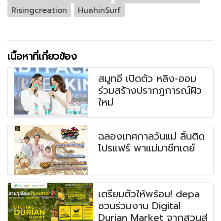
Risingcreation​​
HuahinSurf
เนื้อหาที่เกี่ยวข้อง
สมูทอี เปิดตัว หลิง-ออม
ร่วมสร้างปรากฎการณ์ผิว
ใหม่
ฉลองเทศกาลวันแม่ ลิ้นติด
โปรแฟร์ พาแม่มาชีทเดย์
เตรียมตัวให้พร้อม! depa
ชวนร่วมงาน Digital
Durian Market จากสวนสู่