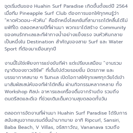
จุดเริ่มต้นของ Huahin Surf Paradise เกิดขึ้นตั้งแต่ปี 2564
เมื่อทีม Pineapple Surf Club ต้องการบอกให้ทุกคนรู้ว่า
“หาดหัวดอน–หัวหิน” คืออีกหนึ่งโลเคชันที่สามารถโต้คลื่นได้ไม่
แพ้ที่ใด ตลอดหลายปีที่ผ่านมา พวกเขาได้สร้าง Community
ของคนรักทะเลและกีฬาทางน้ำอย่างแข็งแรง จนหัวหินกลาย
เป็นหนึ่งใน Destination สำคัญของสาย Surf และ Water
Sport ที่ต้องมาเยือนทุกปี
งานนี้ไม่ใช่เพียงการแข่งขันกีฬา แต่เปรียบเสมือน “งานรวม
ญาติของชาวเซิร์ฟ” ที่เต็มไปด้วยรอยยิ้ม มิตรภาพ และ
บรรยากาศสบาย ๆ ริมทะเล เปิดโอกาสให้ทุกเพศทุกวัยได้เข้า
มาสัมผัสเสน่ห์ของกีฬาโต้คลื่น ผ่านกิจกรรมหลากหลาย ทั้ง
Workshop ศิลปะ อาหารและเครื่องดื่มจากร้านดัง รวมถึง
ดนตรีสดและดีเจ ที่ช่วยเติมเต็มความสุขตลอดทั้งวัน
ตลอดการจัดงานที่ผ่านมา Huahin Surf Paradise ได้รับการ
สนับสนุนจากแบรนด์ชั้นนำมากมาย อาทิ Ripcurl, Sansiri,
Baba Beach, V Villas, จรัสภาวัณ, Vananava รวมถึง