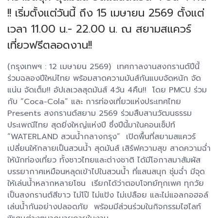
!! เริ่มตั้งแต่วันนี้ ถึง 15 เมษายน 2569 ตั้งแต่
เวลา 11.00 น.- 22.00 น. ณ สยามสแควร์
เที่ยวฟรีตลอดงาน!!
(กรุงเทพฯ : 12 เมษายน 2569) เทศกาลงานสงกรานต์ปีนี้
ร่วมฉลองปีใหม่ไทย พร้อมสาดความมันส์กันแบบจัดหนัก จัด
แน่น จัดเต็ม!! อัปเลเวลสุดมันส์ 4วัน 4คืน!! โดย PMCU ร่วม
กับ “Coca-Cola” และ การท่องเที่ยวแห่งประเทศไทย
Presents สงกรานต์สยาม 2569 ร่วมสืบสานวัฒนธรรม
ประเพณีไทย สุดยิ่งใหญ่แห่งปี ซึ่งปีนี้มาในคอนเซ็ปท์
“WATERLAND สวนน้ำกลางกรุง” เปิดพื้นที่สยามสแควร์
เปลี่ยนให้กลายเป็นสวนน้ำ สุดมันส์ เสิร์ฟความสุข สาดความฉ่ำ
ให้นักท่องเที่ยว ทั้งชาวไทยและต่างชาติ ได้มีโอกาสมาสัมผัส
บรรยากาศเหมือนหลุดเข้าไปในสวนน้ำ ที่แสนสนุก ชุ่มฉ่ำ มีจุด
ให้เล่นน้ำหลากหลายโซน เรียกได้ว่าตอบโจทย์ทุกเพศ ทุกวัย
เป็นสงกรานต์สีขาว ไม่โป๊ ไม่แป้ง ไม่เปลือย และไม่แอลกอฮอล์
เล่นน้ำกันอย่างปลอดภัย พร้อมมีส่วนร่วมในกิจกรรมไฮไลท์