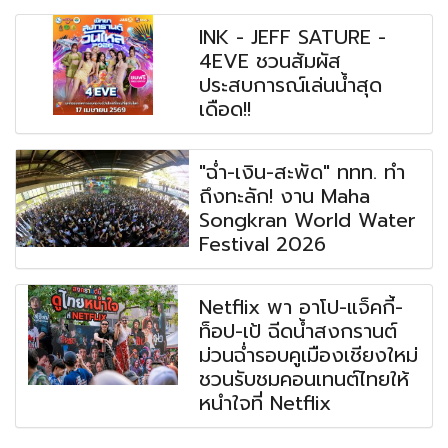
INK - JEFF SATURE -
4EVE ชวนสัมผัส
ประสบการณ์เล่นน้ำสุด
เดือด!!
"ฉ่ำ-เงิน-สะพัด" ททท. ทำ
ถึงทะลัก! งาน Maha
Songkran World Water
Festival 2026
Netflix พา อาโป-แจ็คกี้-
ท็อป-เป้ ฉีดน้ำสงกรานต์
ม่วนฉ่ำรอบคูเมืองเชียงใหม่
ชวนรับชมคอนเทนต์ไทยให้
หนำใจที่ Netflix