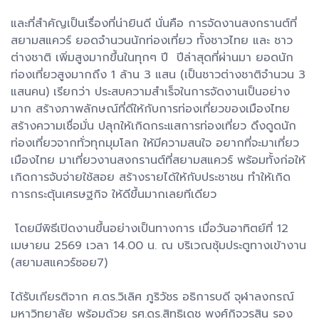
และที่สำคัญเป็นเรื่องที่น่ายินดี นั่นคือ การจัดงานสงกรานต์ที่
สยามสแควร์ ยอดจำนวนนักท่องเที่ยว ทั้งชาวไทย และ ชาว
ต่างชาติ เพิ่มสูงมากขึ้นในทุกๆ ปี ปีล่าสุดที่ผ่านมา ยอดนัก
ท่องเที่ยวสูงมากถึง 1 ล้าน 3 แสน (เป็นชาวต่างชาติจำนวน 3
แสนคน) เรียกว่า ประสบความสำเร็จในการจัดงานเป็นอย่าง
มาก สร้างภาพลักษณ์ที่ดีให้กับการท่องเที่ยวของเมืองไทย
สร้างความเชื่อมั่น ปลุกให้เกิดกระแสการท่องเที่ยว ดึงดูดนัก
ท่องเที่ยวจากทั่วทุกมุมโลก ให้มีความสนใจ อยากที่จะมาเที่ยว
เมืองไทย มาเที่ยวงานสงกรานต์ที่สยามสแควร์ พร้อมทั้งก่อให้
เกิดการจับจ่ายใช้สอย สร้างรายได้ให้กับประชาชน ทำให้เกิด
การกระตุ้นเศรษฐกิจ ให้ดีขึ้นมากเลยทีเดียว
โดยมีพิธีเปิดงานขึ้นอย่างเป็นทางการ เมื่อวันอาทิตย์ที่ 12
เมษายน 2569 เวลา 14.00 น. ณ บริเวณซุ้มประตูทางเข้างาน
(สยามสแควร์ซอย7)
ได้รับเกียรติจาก ศ.ดร.วิเลิศ ภูริวัชร อธิการบดี จุฬาลงกรณ์
มหาวิทยาลัย พร้อมด้วย รศ.ดร.สิทธิเดช พงศ์กิจวรสิน รอง