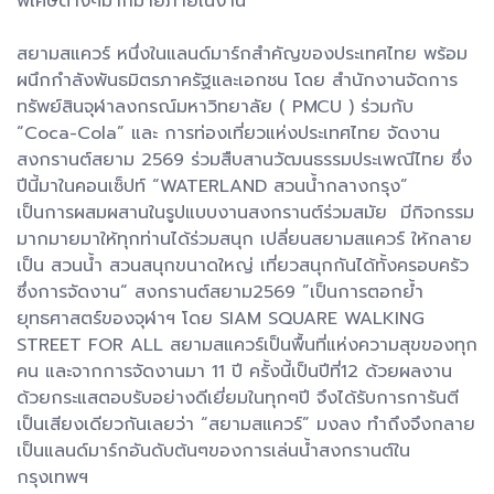
พิเศษต่างๆมากมายภายในงาน
สยามสแควร์ หนึ่งในแลนด์มาร์กสำคัญของประเทศไทย พร้อม
ผนึกกำลังพันธมิตรภาครัฐและเอกชน โดย สำนักงานจัดการ
ทรัพย์สินจุฬาลงกรณ์มหาวิทยาลัย ( PMCU ) ร่วมกับ
“Coca-Cola” และ การท่องเที่ยวแห่งประเทศไทย จัดงาน
สงกรานต์สยาม 2569 ร่วมสืบสานวัฒนธรรมประเพณีไทย ซึ่ง
ปีนี้มาในคอนเซ็ปท์ “WATERLAND สวนน้ำกลางกรุง”
เป็นการผสมผสานในรูปแบบงานสงกรานต์ร่วมสมัย มีกิจกรรม
มากมายมาให้ทุกท่านได้ร่วมสนุก เปลี่ยนสยามสแควร์ ให้กลาย
เป็น สวนน้ำ สวนสนุกขนาดใหญ่ เที่ยวสนุกกันได้ทั้งครอบครัว
ซึ่งการจัดงาน“ สงกรานต์สยาม2569 ”เป็นการตอกย้ำ
ยุทธศาสตร์ของจุฬาฯ โดย SIAM SQUARE WALKING
STREET FOR ALL สยามสแควร์เป็นพื้นที่แห่งความสุขของทุก
คน และจากการจัดงานมา 11 ปี ครั้งนี้เป็นปีที่12 ด้วยผลงาน
ด้วยกระแสตอบรับอย่างดีเยี่ยมในทุกๆปี จึงได้รับการการันตี
เป็นเสียงเดียวกันเลยว่า “สยามสแควร์” มงลง ทำถึงจึงกลาย
เป็นแลนด์มาร์กอันดับต้นๆของการเล่นน้ำสงกรานต์ใน
กรุงเทพฯ