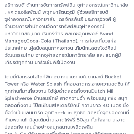
อธิการบดี ด้านการจัดการทรัพย์สิน จุฬาลงกรณ์มหาวิทยาลัย
, ผศ.ดร.จรัสพัฒน์ พฤกษารัตนวุฒิ ผู้ช่วยอธิการบดี
จุฬาลงกรณ์มหาวิทยาลัย ,ดร.จักรพันธ์ ประภารุจิวงศ์ ผู้
อำนวยการสำนักงานจัดการทรัพย์สินจุฬาลงกรณ์
มหาวิทยาลัย,นายนรินทร์ภัทร พลเดชอุดมพงษ์ Brand
Manager,Coca-Cola (Thailand), การท่องเที่ยวแห่ง
ประเทศไทย ,ผู้สนับสนุนภาคเอกชน ,ทีมนักแสดงโชว์ศิลป
วัฒนธรรมไทย จากจุฬาลงกรณ์มหาวิทยาลัย และ แขกผู้มี
เกียรติทุกท่าน มาร่วมในพิธีเปิดงาน
โดยมีกิจกรรมไฮไลท์พิเศษมากมายภายในงานจะมี Bucket
Tower หรือ Water Splash ที่คอยสาดกระจายความสดชื่น ให้
ทุกท่านที่มาเที่ยวงาน ได้ชุ่มฉ่ำตลอดทั้งงานDutch Mill
Splashverse บ้านลมยักษ์ สาดความฉ่ำ พร้อมเมนู mix สนุก
ตลอดทั้งงาน โป๊ยเซียนสไลเดอร์ยักษ์ ความยาว 40 เมตร ซึ่ง
ถือว่าเป็นแลนมาร์ก จุดCheck in สุดชิค อีกหนึ่งจุดของงานที่
ห้ามพลาด!! มีจุดเติมน้ำสะอาดให้ฟรี 50จุด ทั่วทั้งงาน สะอาด
ปลอดภัย เล่นน้ำอย่างสนุกสนานเพลิดเพลิน