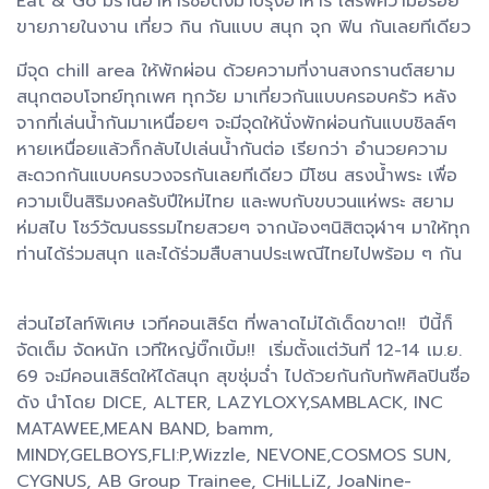
Eat & Go มีร้านอาหารชื่อดังมาปรุงอาหาร เสิร์ฟความอร่อย
ขายภายในงาน เที่ยว กิน กันแบบ สนุก จุก ฟิน กันเลยทีเดียว
มีจุด chill area ให้พักผ่อน ด้วยความที่งานสงกรานต์สยาม
สนุกตอบโจทย์ทุกเพศ ทุกวัย มาเที่ยวกันแบบครอบครัว หลัง
จากที่เล่นน้ำกันมาเหนื่อยๆ จะมีจุดให้นั่งพักผ่อนกันแบบชิลล์ๆ
หายเหนื่อยแล้วก็กลับไปเล่นน้ำกันต่อ เรียกว่า อำนวยความ
สะดวกกันแบบครบวงจรกันเลยทีเดียว มีโซน สรงน้ำพระ เพื่อ
ความเป็นสิริมงคลรับปีใหม่ไทย และพบกับขบวนแห่พระ สยาม
ห่มสไบ โชว์วัฒนธรรมไทยสวยๆ จากน้องๆนิสิตจุฬาฯ มาให้ทุก
ท่านได้ร่วมสนุก และได้ร่วมสืบสานประเพณีไทยไปพร้อม ๆ กัน
ส่วนไฮไลท์พิเศษ เวทีคอนเสิร์ต ที่พลาดไม่ได้เด็ดขาด!! ปีนี้ก็
จัดเต็ม จัดหนัก เวทีใหญ่บิ๊กเบิ้ม!! เริ่มตั้งแต่วันที่ 12-14 เม.ย.
69 จะมีคอนเสิร์ตให้ได้สนุก สุขชุ่มฉ่ำ ไปด้วยกันกับทัพศิลปินชื่อ
ดัง นำโดย DICE, ALTER, LAZYLOXY,SAMBLACK, INC
MATAWEE,MEAN BAND, bamm,
MINDY,GELBOYS,FLI:P,Wizzle, NEVONE,COSMOS SUN,
CYGNUS, AB Group Trainee, CHiLLiZ, JoaNine-