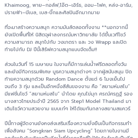
Khaimoog, พาย–กอล์ฟ,โอ๊ต–เอิร์ธ, ออม–โฟค, หล่ง-อาร์ม,
ปรายฟ้า–บีเบล, เบส-บิ๊กและศิลปินอีกมากมาย
ที่จะมาสร้างความสนุก ความมันส์ตลอดทั้งงาน **นอกจากนี้
ยังเปิดพื้นที่ให้ นิสิตจุฬาลงกรณ์มหาวิทยาลัย ได้ขึ้นเวทีโชว์
ความสามารถ สนุกไปกับ วงเภตรา และ วง Wrapp และปิด
ท้ายไปกับ DJ ปีนี้เสิร์ฟความสนุกแบบจัดเต็ม!!
ส่วนในวันที่ 15 เมษายน ในงานก็มีการเล่นน้ำฟรีตลอดทั้งวัน
และยังมีกิจกรรมพิเศษ บูธความสนุกต่างๆ จากผู้สนับสนุน ปิด
ท้ายความสนุกด้วย Random Dance ตั้งแต่ 6 โมงเย็นไป
จนถึง 3 ทุ่ม และเป็นอีกหนึ่งสีสันของงาน คือ “สยามห่มสไบ”
มีแฟชั่นโชว์ “สยามห่มสไบ” นำโดย คุณไข่มุก ศรณ์ศรฏฐ์ รอง
นางสาวไทยประจำปี 2565 จาก Step1 Model Thailand มา
เดินโชว์ความสวยงาม แบบเก๋ๆ ให้ได้ชมกันกลางสยามสแควร์
ปีนี้ทางผู้จัดงานยังคงส่งเสริมเรื่องความยั่งยืนเป็นกิจกรรมทำ
เพื่อสังคม “Songkran Siam Upcycling” โดยภายในงานมี