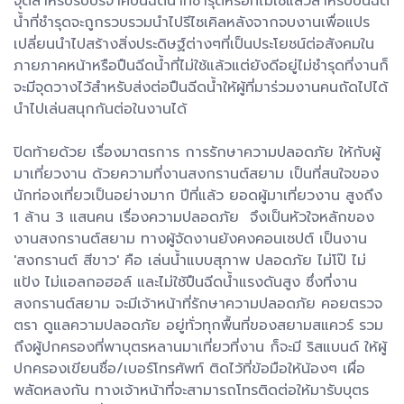
จุดสำหรับรับบริจาคปืนฉีดน้ำที่ชำรุดหรือที่ไม่ใช้แล้วสำหรับปืนฉีด
น้ำที่ชำรุดจะถูกรวบรวมนำไปรีไซเคิลหลังจากจบงานเพื่อแปร
เปลี่ยนนำไปสร้างสิ่งประดิษฐ์ต่างๆที่เป็นประโยชน์ต่อสังคมใน
ภายภาคหน้าหรือปืนฉีดน้ำที่ไม่ใช้แล้วแต่ยังดีอยู่ไม่ชำรุดที่งานก็
จะมีจุดวางไว้สำหรับส่งต่อปืนฉีดน้ำให้ผู้ที่มาร่วมงานคนถัดไปได้
นำไปเล่นสนุกกันต่อในงานได้
ปิดท้ายด้วย เรื่องมาตรการ การรักษาความปลอดภัย ให้กับผู้
มาเที่ยวงาน ด้วยความที่งานสงกรานต์สยาม เป็นที่สนใจของ
นักท่องเที่ยวเป็นอย่างมาก ปีที่แล้ว ยอดผู้มาเที่ยวงาน สูงถึง
1 ล้าน 3 แสนคน เรื่องความปลอดภัย จึงเป็นหัวใจหลักของ
งานสงกรานต์สยาม ทางผู้จัดงานยังคงคอนเซปต์ เป็นงาน
'สงกรานต์ สีขาว' คือ เล่นน้ำแบบสุภาพ ปลอดภัย ไม่โป๊ ไม่
แป้ง ไม่แอลกอฮอล์ และไม่ใช้ปืนฉีดน้ำแรงดันสูง ซึ่งที่งาน
สงกรานต์สยาม จะมีเจ้าหน้าที่รักษาความปลอดภัย คอยตรวจ
ตรา ดูแลความปลอดภัย อยู่ทั่วทุกพื้นที่ของสยามสแควร์ รวม
ถึงผู้ปกครองที่พาบุตรหลานมาเที่ยวที่งาน ก็จะมี ริสแบนด์ ให้ผู้
ปกครองเขียนชื่อ/เบอร์โทรศัพท์ ติดไว้ที่ข้อมือให้น้องๆ เผื่อ
พลัดหลงกัน ทางเจ้าหน้าที่จะสามารถโทรติดต่อให้มารับบุตร