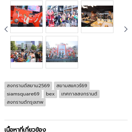
สงกรานต์สยาม2569
สยามสแควร์69
siamsquare69
bex
เทศกาลสงกรานต์
สงกรานต์กรุงเทพ
เนื้อหาที่เกี่ยวข้อง