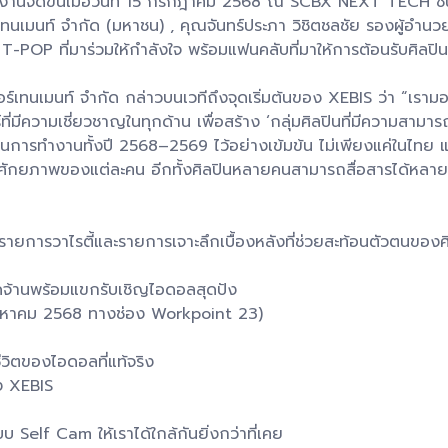
ง งานจัดขึ้นเมื่อวันที่ 15 กรกฎาคม 2568 ณ SCBX NEXT TECH
เทอร์เทนเมนท์ จำกัด (มหาชน) , คุณจันทร์ประภา วิชิตชลชัย รองผู้
-POP ที่มาร่วมให้กำลังใจ พร้อมแฟนคลับที่มาให้การต้อนรับศิลปินหน
นเทอร์เทนเมนท์ จำกัด กล่าวบนเวทีถึงจุดเริ่มต้นของ XEBIS ว่า “
อร์ที่มีความเชี่ยวชาญในทุกด้าน เพื่อสร้าง ‘กลุ่มศิลปินที่มีความสา
นการทำงานทั้งปี 2568–2569 ไว้อย่างเข้มข้น ไม่เพียงแค่ในไทย แ
ศักยภาพของแต่ละคน อีกทั้งศิลปินหลายคนสามารถสื่อสารได้หลายภาษา
ยการวาไรตี้และรายการเจาะลึกเบื้องหลังที่ช่วยสะท้อนตัวตนของศ
จ้านพร้อมแขกรับเชิญไอดอลสุดปัง
6 สิงหาคม 2568 ทางช่อง Workpoint 23)
ิตของไอดอลที่แท้จริง
อง XEBIS
lf Cam ให้เราได้ใกล้กันยิ่งกว่าที่เคย