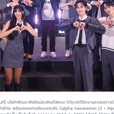
ท์) บริษัทพัฒนาศิลปินน้องใหม่ไฟแรง ได้ฤกษ์ดีจัดงานแถลงข่าวเ
การบันเทิงไทย พร้อมคอนเทนต์แบบตรงใจ Zalpha Generation (Z +