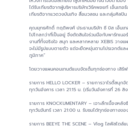
ให้วงการไอดอลไทยเข้าสู่บทใหม่อย่างน่าจับตามอ
ได้รับเกียรติจากผู้บริหารบริษัทเวิร์คพอยท์ เอ็น
เกียรติจากแวดวงบันเทิง สื่อมวลชน และกลุ่มศิลปิน T
คุณยุทธศักดิ์ กฤดิพงศ์ ประธานบริษัท ซี บิส เอ็
ไปไกลกว่าที่เป็นอยู่ จึงตัดสินใจร่วมมือกับพาร์ทเน
งานที่ทั้งจริงใจ สนุก และหลากหลาย XEBIS วางแผ
จะไม่มีรูปแบบตายตัว แต่จะยืดหยุ่นตามโปรเจกต์และ
ภูมิภาค”
โดยวางแผนคอนเทนต์แบบจัดเต็มทุกช่องทาง เสิร์ฟรา
รายการ HELLO LOCKER – รายการวาไรตี้สนุกจัด
ทุกวันอังคาร เวลา 21:15 น. (เริ่มวันอังคารที่ 2
รายการ KNOCKUMENTARY – เจาะลึกเบื้องหลังชีว
ทุกวันจันทร์ เวลา 21:00 น. รับชมได้ทุกช่องทางข
รายการ BEEYE THE SCENE – Vlog ไลฟ์สไตล์แบบ Se